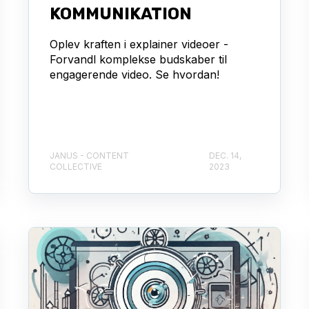
KOMMUNIKATION
Oplev kraften i explainer videoer -
Forvandl komplekse budskaber til
engagerende video. Se hvordan!
JANUS - CONTENT
DEC. 14,
COLLECTIVE
2023