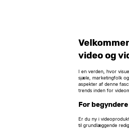
Velkommen 
video og v
I en verden, hvor visue
sjæle, marketingfolk og
aspekter af denne fasc
trends inden for video
For begyndere
Er du ny i videoprodukt
til grundlæggende redi