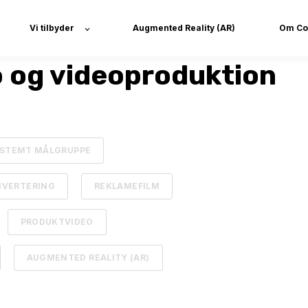
Vi tilbyder
Augmented Reality (AR)
Om C
eo og videoproduktion
BESTEMT MÅLGRUPPE
NVERTERING
REKLAMEFILM
PRODUKTVIDEO
AUGMENTED REALITY (AR)