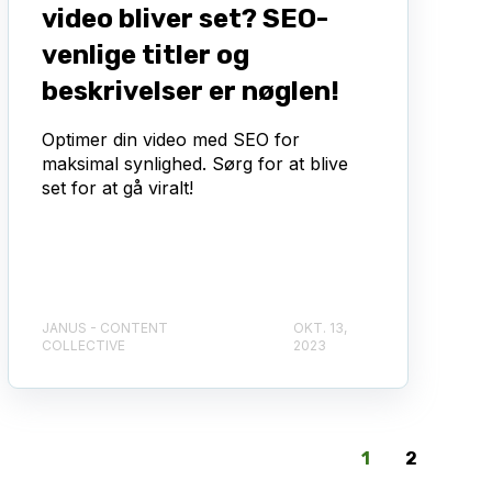
video bliver set? SEO-
venlige titler og
beskrivelser er nøglen!
Optimer din video med SEO for
maksimal synlighed. Sørg for at blive
set for at gå viralt!
JANUS - CONTENT
OKT. 13,
COLLECTIVE
2023
1
2